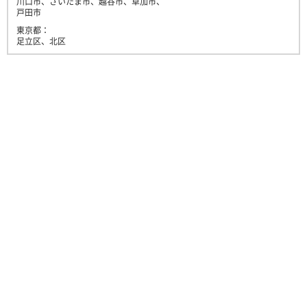
川口市、さいたま市、越谷市、草加市、
戸田市
東京都：
足立区、北区